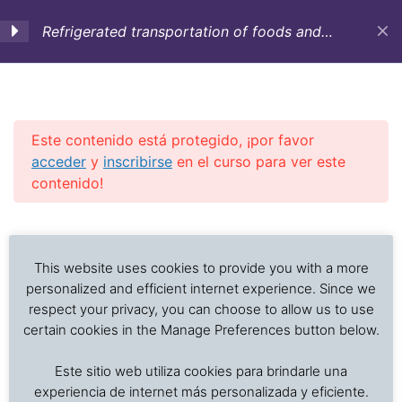
Refrigerated transportation of foods and
temperature sensitive cargo (English)
1. Objectives,
3
Introduction and
Historic background
Este contenido está protegido, ¡por favor
acceder
y
inscribirse
en el curso para ver este
contenido!
2. Containers,
12
equipment and vessels
Investigación de daños a alimentos en contenedores
Previous Slide
◀︎
Nex
▶︎
for refrigerated
refrigerados y secos: interpretación de registros de
transportation
temperatura, ventilación, demoras, condición del
This website uses cookies to provide you with a more
producto, embalaje, estiba y transferencia de carga.
personalized and efficient internet experience. Since we
respect your privacy, you can choose to allow us to use
3. Cargo care
4
certain cookies in the Manage Preferences button below.
Inicio
Cursos en Transporte Marítimo de Alimentos
Este sitio web utiliza cookies para brindarle una
Refrigerated transportation of foods
4. Cargo preparation
7
experiencia de internet más personalizada y eficiente.