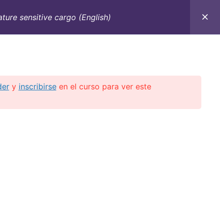
ture sensitive cargo (English)
C
CONTACTO
E-BOOKS
CURSOS ON-LINE
der
y
inscribirse
en el curso para ver este