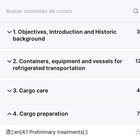
HOME
SERVICIOS
CON
1. Objectives, Introduction and Historic
3
background
2. Containers, equipment and vessels for
1
refrigerated transportation
3. Cargo care
4
4. Cargo preparation
7
[:en]4.1 Preliminary treatments[:]