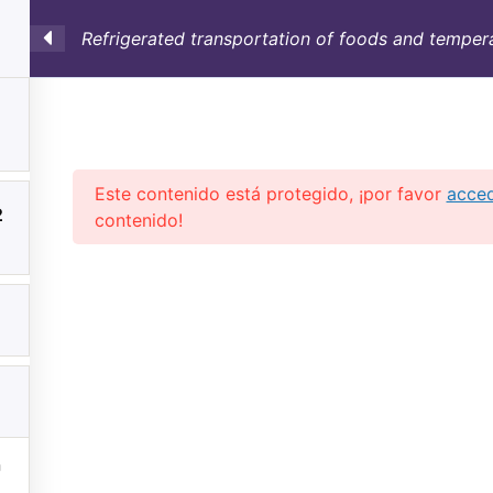
Refrigerated transportation of foods and tempera
SULTORÍA
CONTAINERS
NOSOTROS
INFO-TÉ
Este contenido está protegido, ¡por favor
acce
2
contenido!