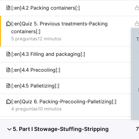
[:en]4.2 Packing containers[:]
[:en]Quiz 5. Previous treatments-Packing
containers[:]
5 preguntas
12 minutos
T
[:en]4.3 Filling and packaging[:]
[:en]4.4 Precooling[:]
Previous Slide
◀︎
[:en]4.5 Palletizing[:]
[:en]Quiz 6. Packing-Precooling-Palletizing[:]
4 preguntas
10 minutos
5. Part I Stowage-Stuffing-Stripping
7