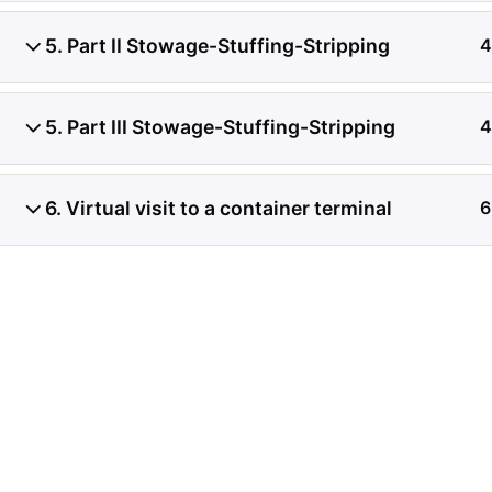
5. Part II Stowage-Stuffing-Stripping
4
5. Part III Stowage-Stuffing-Stripping
4
Análisis de problemas as
alimentos frescos, proc
6. Virtual visit to a container terminal
6
sensibles a la temperatu