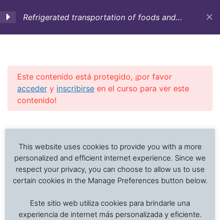
Refrigerated transportation of foods and
temperature sensitive cargo (English)
1. Objectives,
3
Introduction and
Historic background
Este contenido está protegido, ¡por favor
acceder
y
inscribirse
en el curso para ver este
contenido!
2. Containers,
12
equipment and vessels
Previous Slide
◀︎
Nex
▶︎
for refrigerated
Análisis de problemas asociados al transporte de
transportation
alimentos frescos, procesados y productos sensibles
This website uses cookies to provide you with a more
a la temperatura
personalized and efficient internet experience. Since we
[:en]2.1 Refrigerated
respect your privacy, you can choose to allow us to use
containers: serial number
certain cookies in the Manage Preferences button below.
nomenclature[:]
Inicio
Cursos en Transporte Marítimo de Alimentos
Este sitio web utiliza cookies para brindarle una
Refrigerated transportation of foods
experiencia de internet más personalizada y eficiente.
[:en]2.2 Reefer containers: