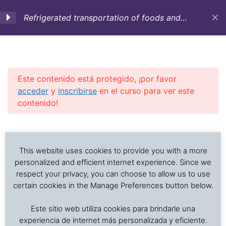
Refrigerated transportation of foods and
temperature sensitive cargo (English)
1. Objectives,
3
Introduction and
Historic background
Este contenido está protegido, ¡por favor
acceder
y
inscribirse
en el curso para ver este
contenido!
2. Containers,
12
equipment and vessels
Previous Slide
◀︎
Nex
▶︎
for refrigerated
Análisis de problemas asociados al transporte de
transportation
alimentos frescos, procesados y productos sensibles
This website uses cookies to provide you with a more
a la temperatura
personalized and efficient internet experience. Since we
respect your privacy, you can choose to allow us to use
3. Cargo care
4
certain cookies in the Manage Preferences button below.
Inicio
Cursos en Transporte Marítimo de Alimentos
Este sitio web utiliza cookies para brindarle una
Refrigerated transportation of foods
4. Cargo preparation
7
experiencia de internet más personalizada y eficiente.