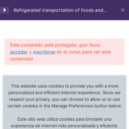
Refrigerated transportation of foods and
temperature sensitive cargo (English)
1. Objectives,
3
Introduction and
Historic background
Este contenido está protegido, ¡por favor
acceder
y
inscribirse
en el curso para ver este
contenido!
2. Containers,
12
equipment and vessels
Previous Slide
◀︎
Nex
▶︎
for refrigerated
Análisis de problemas asociados al transporte de
transportation
alimentos frescos, procesados y productos sensibles
This website uses cookies to provide you with a more
a la temperatura
personalized and efficient internet experience. Since we
[:en]2.1 Refrigerated
respect your privacy, you can choose to allow us to use
containers: serial number
certain cookies in the Manage Preferences button below.
nomenclature[:]
Inicio
Cursos en Transporte Marítimo de Alimentos
Este sitio web utiliza cookies para brindarle una
Refrigerated transportation of foods
experiencia de internet más personalizada y eficiente.
[:en]2.2 Reefer containers: