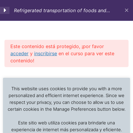
Refrigerated transportation of foods and
temperature sensitive cargo (English)
1. Objectives,
3
Introduction and
Historic background
Este contenido está protegido, ¡por favor
acceder
y
inscribirse
en el curso para ver este
contenido!
2. Containers,
12
equipment and vessels
Previous Slide
◀︎
Nex
▶︎
for refrigerated
Análisis de problemas asociados al transporte de
transportation
alimentos frescos, procesados y productos sensibles
This website uses cookies to provide you with a more
a la temperatura
personalized and efficient internet experience. Since we
respect your privacy, you can choose to allow us to use
3. Cargo care
4
certain cookies in the Manage Preferences button below.
Inicio
Cursos en Transporte Marítimo de Alimentos
Este sitio web utiliza cookies para brindarle una
Refrigerated transportation of foods
4. Cargo preparation
7
experiencia de internet más personalizada y eficiente.