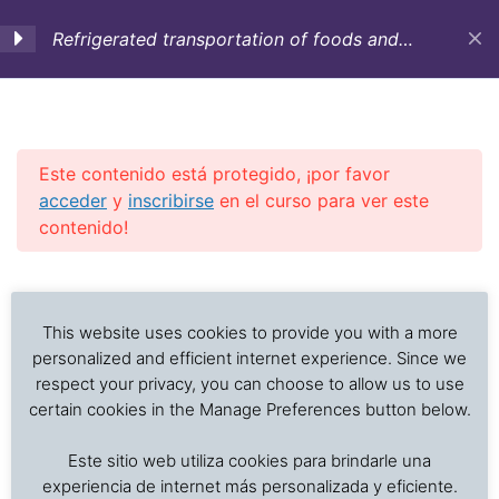
Refrigerated transportation of foods and
temperature sensitive cargo (English)
1. Objectives,
3
Introduction and
Historic background
Este contenido está protegido, ¡por favor
acceder
y
inscribirse
en el curso para ver este
contenido!
2. Containers,
12
equipment and vessels
Investigación de daños a alimentos en contenedores
Previous Slide
◀︎
Nex
▶︎
for refrigerated
refrigerados y secos: interpretación de registros de
transportation
temperatura, ventilación, demoras, condición del
This website uses cookies to provide you with a more
producto, embalaje, estiba y transferencia de carga.
personalized and efficient internet experience. Since we
respect your privacy, you can choose to allow us to use
3. Cargo care
4
certain cookies in the Manage Preferences button below.
Inicio
Cursos en Transporte Marítimo de Alimentos
Este sitio web utiliza cookies para brindarle una
[:en]3.1 Carrying Instructions
Refrigerated transportation of foods
experiencia de internet más personalizada y eficiente.
and requirements[:]