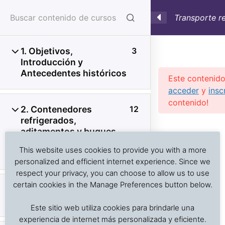
Transporte r
sensible a la
1. Objetivos,
3
Introducción y
Antecedentes históricos
Este contenido
acceder
y
insc
contenido!
2. Contenedores
12
refrigerados,
Investigación de daños a alimentos en contenedores
Previous Slide
◀︎
Nex
▶︎
aditamentos y buques
refrigerados y secos: interpretación de registros de
para el transporte de
temperatura, ventilación, demoras, condición del
This website uses cookies to provide you with a more
carga refrigerada
producto, embalaje, estiba y transferencia de carga.
personalized and efficient internet experience. Since we
respect your privacy, you can choose to allow us to use
certain cookies in the Manage Preferences button below.
3. Cuidado de la carga:
4
Inicio
Cursos en Transporte Marítimo de Alimentos
alimentos
Este sitio web utiliza cookies para brindarle una
Transporte refrigerado alimentos
experiencia de internet más personalizada y eficiente.