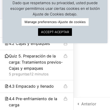
Dado que respetamos su privacidad, usted puede
4. Preparación de la
7
escoger permitirnos usar ciertas cookies en el botón
©
Copyright | Derechos reservados | Dr. J. A. Barreiro
carga
Ajuste de Cookies debajo.
& Assocs.
|
Cargo Inspection Service LLC | 2018-2025
Manage preferences-Ajuste de cookies
Política de Privacidad
4.1 Preparación de la carga –
Tratamientos previos
ACCEPT-ACEPTAR
Condiciones de uso
4.2 Cajas y empaques
Intra-net
Quiz 5. Preparación de la
carga: Tratamientos previos-
Cajas y empaques
5 preguntas
12 minutos
4.3 Empacado y llenado
4.4 Pre-enfriamiento de la
Anterior
carga