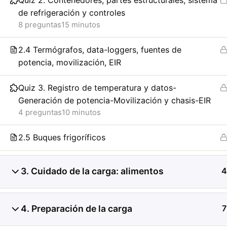
Quiz 2. Contenedores, partes estructurales, sistema
de refrigeración y controles
Investigación de daños a
8 preguntas
15 minutos
contenedores refrigerado
2.4 Termógrafos, data-loggers, fuentes de
potencia, movilización, EIR
de registros de temperat
Quiz 3. Registro de temperatura y datos-
condición del producto, 
Generación de potencia-Movilización y chasis-EIR
4 preguntas
10 minutos
transferencia de carga.
2.5 Buques frigoríficos
3. Cuidado de la carga: alimentos
4
4. Preparación de la carga
7