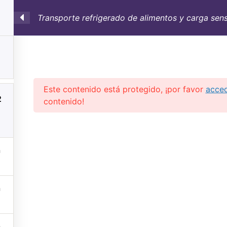
Transporte refrigerado de alimentos y carga sens
SULTORÍA
CONTAINERS
NOSOTROS
INFO-TÉ
Este contenido está protegido, ¡por favor
acce
2
contenido!