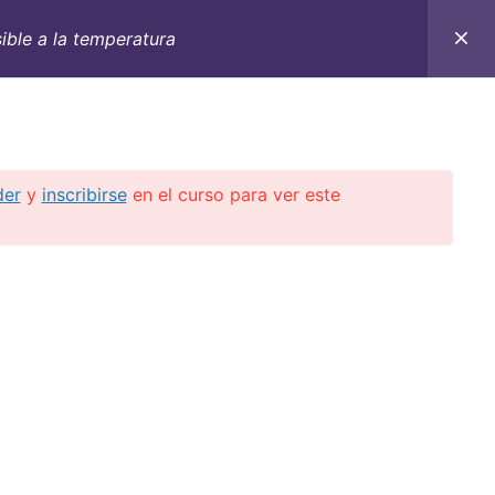
ible a la temperatura
C
CONTACTO
E-BOOKS
CURSOS ON-LINE
der
y
inscribirse
en el curso para ver este