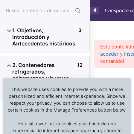
Transporte r
sensible a la
1. Objetivos,
3
Introducción y
Antecedentes históricos
Este contenido
acceder
y
insc
contenido!
2. Contenedores
12
refrigerados,
Investigación de daños a alimentos en contenedores
Previous Slide
◀︎
Nex
▶︎
aditamentos y buques
refrigerados y secos: interpretación de registros de
para el transporte de
temperatura, ventilación, demoras, condición del
This website uses cookies to provide you with a more
carga refrigerada
producto, embalaje, estiba y transferencia de carga.
personalized and efficient internet experience. Since we
respect your privacy, you can choose to allow us to use
2.1 Tipo de contenedores
certain cookies in the Manage Preferences button below.
refrigerados y nomenclatura
Inicio
Cursos en Transporte Marítimo de Alimentos
de seriales
Este sitio web utiliza cookies para brindarle una
Transporte refrigerado alimentos
experiencia de internet más personalizada y eficiente.