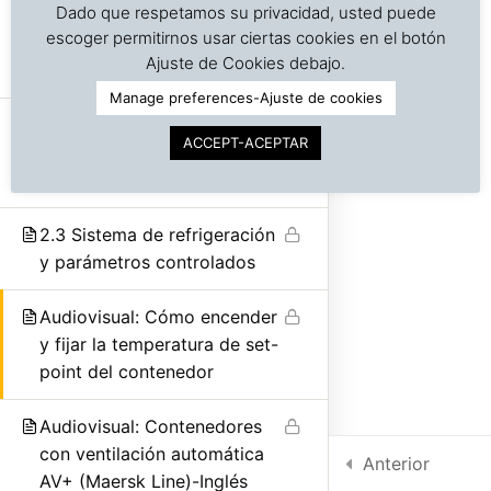
Dado que respetamos su privacidad, usted puede
2.2 Partes estructurales y
escoger permitirnos usar ciertas cookies en el botón
©
Copyright | Derechos reservados | Dr. J. A. Barreiro
componentes de un
Ajuste de Cookies debajo.
& Assocs.
|
Cargo Inspection Service LLC | 2018-2025
contenedor refrigerado
Manage preferences-Ajuste de cookies
Política de Privacidad
Audiovisual: Presentando al
ACCEPT-ACEPTAR
contenedor refrigerado
Condiciones de uso
(Maersk Line)-Inglés
Intra-net
2.3 Sistema de refrigeración
y parámetros controlados
Audiovisual: Cómo encender
y fijar la temperatura de set-
point del contenedor
Audiovisual: Contenedores
con ventilación automática
Anterior
AV+ (Maersk Line)-Inglés