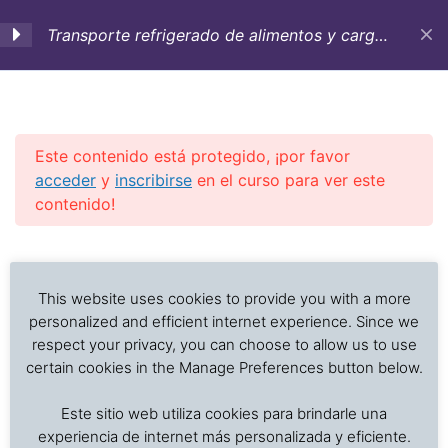
Transporte refrigerado de alimentos y carga
sensible a la temperatura
1. Objetivos,
3
Introducción y
Antecedentes históricos
Este contenido está protegido, ¡por favor
acceder
y
inscribirse
en el curso para ver este
contenido!
2. Contenedores
12
refrigerados,
Previous Slide
◀︎
Nex
▶︎
aditamentos y buques
Análisis de problemas asociados al transporte de
para el transporte de
alimentos frescos, procesados y productos sensibles
This website uses cookies to provide you with a more
carga refrigerada
a la temperatura
personalized and efficient internet experience. Since we
respect your privacy, you can choose to allow us to use
certain cookies in the Manage Preferences button below.
3. Cuidado de la carga:
4
Inicio
Cursos en Transporte Marítimo de Alimentos
alimentos
Este sitio web utiliza cookies para brindarle una
Transporte refrigerado alimentos
experiencia de internet más personalizada y eficiente.