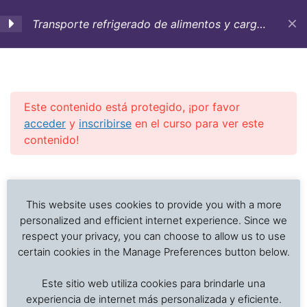
Transporte refrigerado de alimentos y carga
sensible a la temperatura
1. Objetivos,
3
Introducción y
Antecedentes históricos
Este contenido está protegido, ¡por favor
acceder
y
inscribirse
en el curso para ver este
contenido!
2. Contenedores
12
refrigerados,
Investigación de daños a alimentos en contenedores
Previous Slide
◀︎
Nex
▶︎
aditamentos y buques
refrigerados y secos: interpretación de registros de
para el transporte de
temperatura, ventilación, demoras, condición del
This website uses cookies to provide you with a more
carga refrigerada
producto, embalaje, estiba y transferencia de carga.
personalized and efficient internet experience. Since we
respect your privacy, you can choose to allow us to use
certain cookies in the Manage Preferences button below.
3. Cuidado de la carga:
4
Inicio
Cursos en Transporte Marítimo de Alimentos
alimentos
Este sitio web utiliza cookies para brindarle una
Transporte refrigerado alimentos
experiencia de internet más personalizada y eficiente.