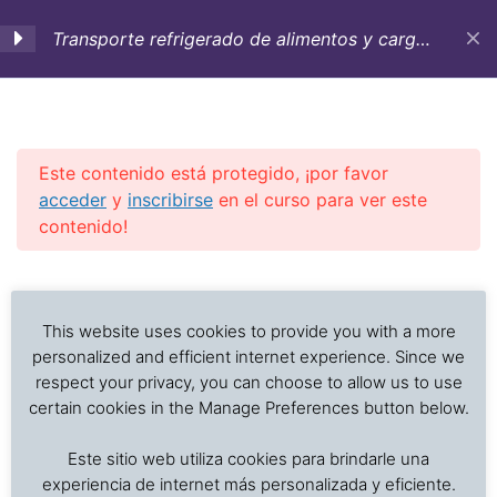
Transporte refrigerado de alimentos y carga
sensible a la temperatura
1. Objetivos,
3
Introducción y
Antecedentes históricos
Este contenido está protegido, ¡por favor
acceder
y
inscribirse
en el curso para ver este
contenido!
2. Contenedores
12
refrigerados,
Previous Slide
◀︎
Nex
▶︎
aditamentos y buques
Análisis de problemas asociados al transporte de
para el transporte de
alimentos frescos, procesados y productos sensibles
This website uses cookies to provide you with a more
carga refrigerada
a la temperatura
personalized and efficient internet experience. Since we
respect your privacy, you can choose to allow us to use
2.1 Tipo de contenedores
certain cookies in the Manage Preferences button below.
refrigerados y nomenclatura
Inicio
Cursos en Transporte Marítimo de Alimentos
de seriales
Este sitio web utiliza cookies para brindarle una
Transporte refrigerado alimentos
experiencia de internet más personalizada y eficiente.