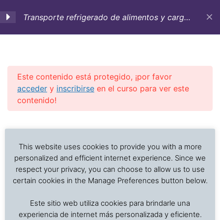
Transporte refrigerado de alimentos y carga
sensible a la temperatura
1. Objetivos,
3
Introducción y
Antecedentes históricos
Este contenido está protegido, ¡por favor
acceder
y
inscribirse
en el curso para ver este
contenido!
2. Contenedores
12
refrigerados,
Previous Slide
◀︎
Nex
▶︎
aditamentos y buques
Análisis de problemas asociados al transporte de
para el transporte de
alimentos frescos, procesados y productos sensibles
This website uses cookies to provide you with a more
carga refrigerada
a la temperatura
personalized and efficient internet experience. Since we
respect your privacy, you can choose to allow us to use
certain cookies in the Manage Preferences button below.
3. Cuidado de la carga:
4
Inicio
Cursos en Transporte Marítimo de Alimentos
alimentos
Este sitio web utiliza cookies para brindarle una
Transporte refrigerado alimentos
experiencia de internet más personalizada y eficiente.