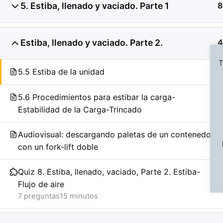
5. Estiba, llenado y vaciado. Parte 1
8
Estiba, llenado y vaciado. Parte 2.
4
T
5.5 Estiba de la unidad
5.6 Procedimientos para estibar la carga-
Estabilidad de la Carga-Trincado
Previous Slide
◀︎
Audiovisual: descargando paletas de un contenedor
con un fork-lift doble
Quiz 8. Estiba, llenado, vaciado, Parte 2. Estiba-
Flujo de aire
7 preguntas
15 minutos