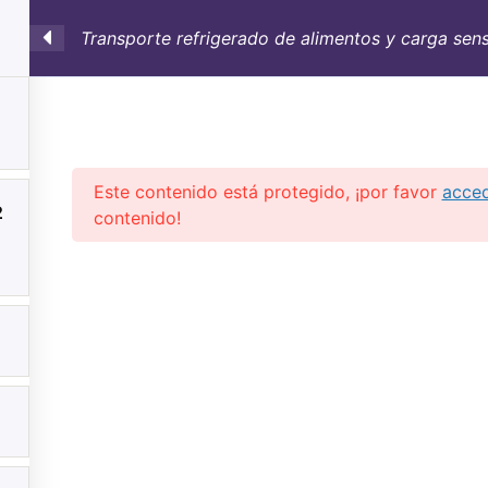
Transporte refrigerado de alimentos y carga sens
SULTORÍA
CONTAINERS
NOSOTROS
INFO-TÉ
Este contenido está protegido, ¡por favor
acce
2
contenido!