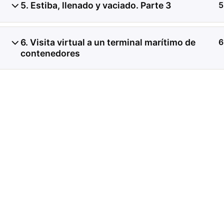
5. Estiba, llenado y vaciado. Parte 3
5
Investigación de daños a
6. Visita virtual a un terminal marítimo de
6
contenedores refrigerado
contenedores
de registros de temperat
condición del producto, 
transferencia de carga.