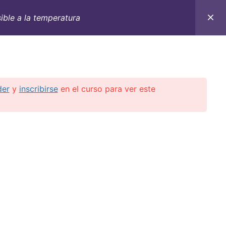
ible a la temperatura
C
CONTACTO
E-BOOKS
CURSOS ON-LINE
der
y
inscribirse
en el curso para ver este