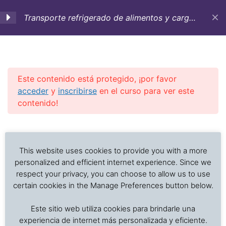
Transporte refrigerado de alimentos y carga
sensible a la temperatura
1. Objetivos,
3
Introducción y
Antecedentes históricos
Este contenido está protegido, ¡por favor
acceder
y
inscribirse
en el curso para ver este
contenido!
2. Contenedores
12
refrigerados,
Previous Slide
◀︎
Nex
▶︎
aditamentos y buques
Análisis de problemas asociados al transporte de
para el transporte de
alimentos frescos, procesados y productos sensibles
This website uses cookies to provide you with a more
carga refrigerada
a la temperatura
personalized and efficient internet experience. Since we
respect your privacy, you can choose to allow us to use
certain cookies in the Manage Preferences button below.
3. Cuidado de la carga:
4
Inicio
Cursos en Transporte Marítimo de Alimentos
alimentos
Este sitio web utiliza cookies para brindarle una
Transporte refrigerado alimentos
experiencia de internet más personalizada y eficiente.