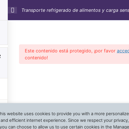
s
Transporte refrigerado alimentos
Transporte refrigerado de alimentos y carga sens
SULTORÍA
CONTAINERS
NOSOTROS
INFO-TÉ
eservados | Dr. J. A. Barreiro & Assocs.
|
Cargo Inspection
Política de Privacidad
Este contenido está protegido, ¡por favor
acce
Condiciones de uso
2
contenido!
Intra-net
his website uses cookies to provide you with a more personaliz
and efficient internet experience. Since we respect your privacy,
you can choose to allow us to use certain cookies in the Manag