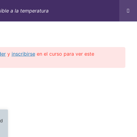
Nex
▶︎
ible a la temperatura
C
CONTACTO
E-BOOKS
CURSOS ON-LINE
 Service LLC | 2018-2025
der
y
inscribirse
en el curso para ver este
ed
e