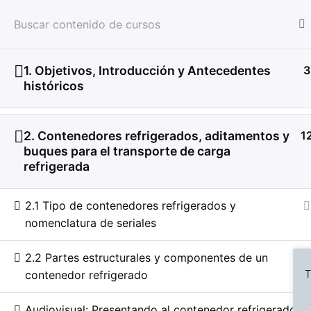
Previous Slide
◀︎
Inicio
Cursos en Transporte Marítimo de Alimento
HOME
SERVICIOS
CON
©
Copyright | Derechos r
1. Objetivos, Introducción y Antecedentes
3
históricos
2. Contenedores refrigerados, aditamentos y
1
buques para el transporte de carga
refrigerada
2.1 Tipo de contenedores refrigerados y
nomenclatura de seriales
2.2 Partes estructurales y componentes de un
T
contenedor refrigerado
Audiovisual: Presentando al contenedor refrigerado