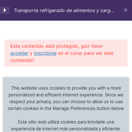
Transporte refrigerado de alimentos y carga
sensible a la temperatura
1. Objetivos,
3
Introducción y
Antecedentes históricos
Este contenido está protegido, ¡por favor
acceder
y
inscribirse
en el curso para ver este
contenido!
2. Contenedores
12
refrigerados,
Previous Slide
◀︎
Nex
▶︎
aditamentos y buques
Análisis de problemas asociados al transporte de
para el transporte de
alimentos frescos, procesados y productos sensibles
This website uses cookies to provide you with a more
carga refrigerada
a la temperatura
personalized and efficient internet experience. Since we
respect your privacy, you can choose to allow us to use
certain cookies in the Manage Preferences button below.
3. Cuidado de la carga:
4
Inicio
Cursos en Transporte Marítimo de Alimentos
alimentos
Este sitio web utiliza cookies para brindarle una
Transporte refrigerado alimentos
experiencia de internet más personalizada y eficiente.